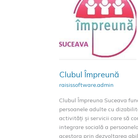
Clubul Împreună
raisissoftware.admin
Clubul Împreuna Suceava func
persoanele adulte cu dizabilită
activități și servicii care să 
integrare socială a persoanelor 
acestora prin dezvoltarea abili