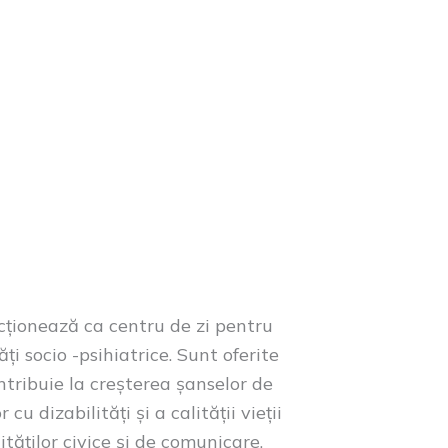
ționează ca centru de zi pentru
ți socio -psihiatrice. Sunt oferite
contribuie la creșterea șanselor de
cu dizabilități și a calității vieții
tăților civice și de comunicare,