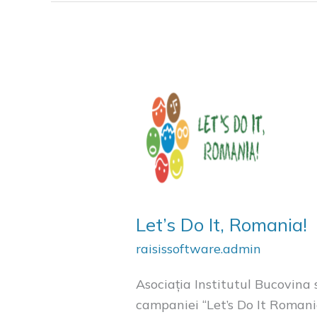
Let’s
Do
It,
Romania!
Let’s Do It, Romania!
raisissoftware.admin
Asociația Institutul Bucovina
campaniei “Let’s Do It Romania