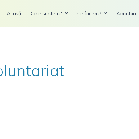
Acasă
Cine suntem?
Ce facem?
Anunturi
oluntariat