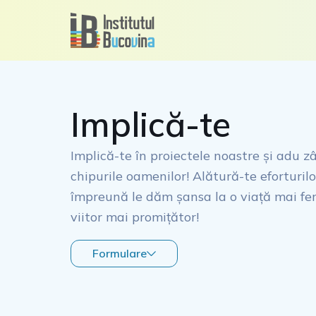
Skip
to
content
Implică-te
Implică-te în proiectele noastre și adu 
chipurile oamenilor! Alătură-te eforturilo
împreună le dăm șansa la o viață mai feri
viitor mai promițător!
Formulare