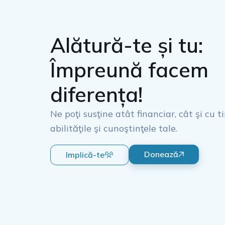
Alătură-te și tu:
Împreună facem
diferența!
Ne poţi susţine atât financiar, cât şi cu t
abilităţile şi cunoştinţele tale.
Donează
Implică-te