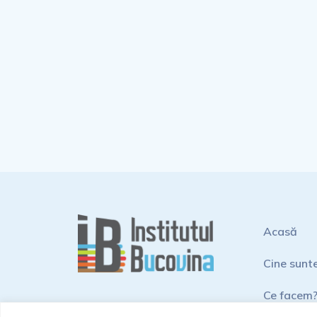
Acasă
Cine sunt
Ce facem