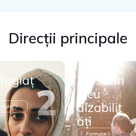
Direcții principale
fugiaț
Persoan
e cu
dizabilit
rmular
ăți
Formular