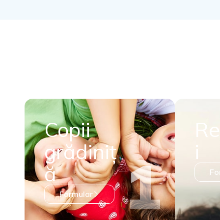
Copii
Re
grădiniț
i
ă
Fo
Formular