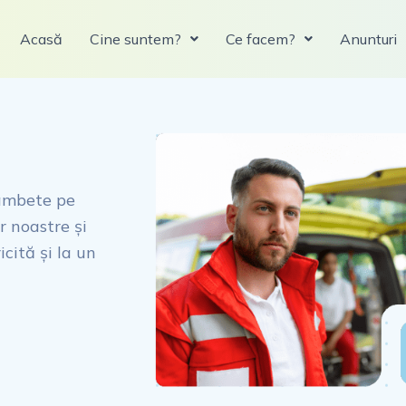
Acasă
Cine suntem?
Ce facem?
Anunturi
zâmbete pe
r noastre și
cită și la un