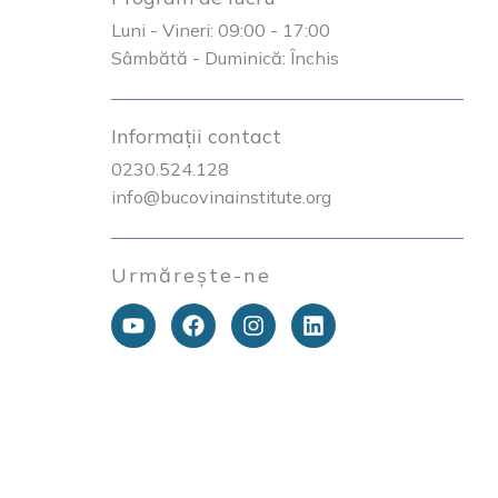
Luni - Vineri: 09:00 - 17:00
Sâmbătă - Duminică: Închis
Informații contact
0230.524.128
info@bucovinainstitute.org
Urmărește-ne
Y
F
I
L
o
a
n
i
u
c
s
n
t
e
t
k
u
b
a
e
b
o
g
d
e
o
r
i
k
a
n
m