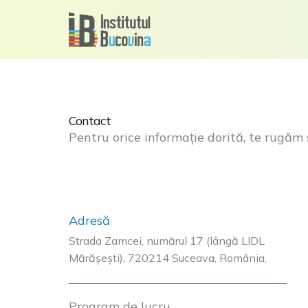
Skip
to
content
Contact
Pentru orice informație dorită, te rugăm 
Adresă
Strada Zamcei, numărul 17 (lângă LIDL
Mărășești), 720214 Suceava, România,
Program de lucru