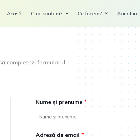
Acasă
Cine suntem?
Ce facem?
Anunturi
să completezi formularul.
Nume și prenume
*
Adresă de email
*