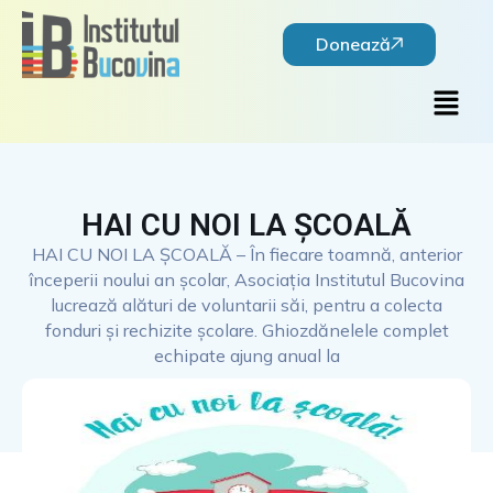
Skip
to
Donează
content
Main
Men
HAI CU NOI LA ȘCOALĂ
HAI CU NOI LA ȘCOALĂ – În fiecare toamnă, anterior
începerii noului an școlar, Asociația Institutul Bucovina
lucrează alături de voluntarii săi, pentru a colecta
fonduri și rechizite școlare. Ghiozdănelele complet
echipate ajung anual la