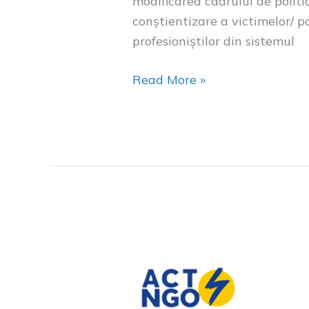
modificarea cadrului de politic
conștientizare a victimelor/ po
profesioniștilor din sistemul
Read More »
ACT4NGO