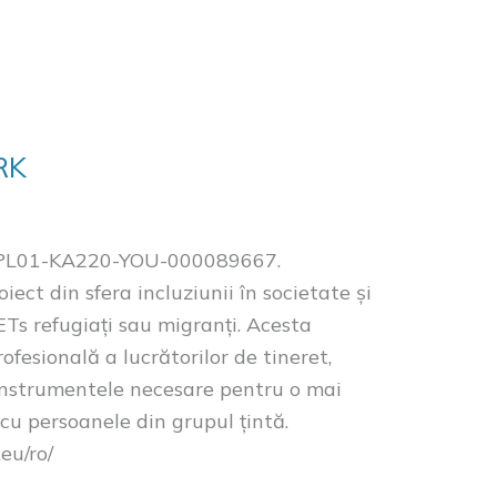
RK
1-PL01-KA220-YOU-000089667.
t din sfera incluziunii în societate și
ETs refugiați sau migranți. Acesta
ofesională a lucrătorilor de tineret,
și instrumentele necesare pentru o mai
 cu persoanele din grupul țintă.
eu/ro/