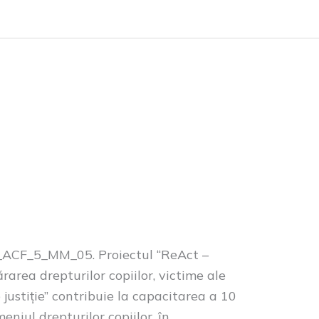
_ACF_5_MM_05. Proiectul “ReAct –
area drepturilor copiilor, victime ale
 justiție” contribuie la capacitarea a 10
niul drepturilor copiilor, în