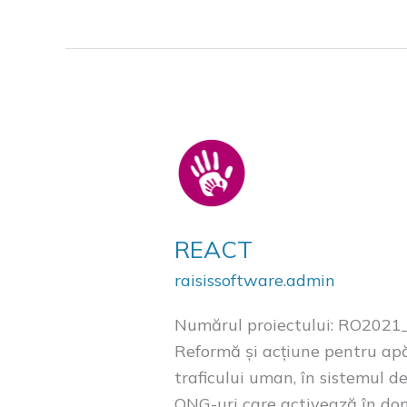
REACT
REACT
raisissoftware.admin
Numărul proiectului: RO2021
Reformă și acțiune pentru apăr
traficului uman, în sistemul de
ONG-uri care activează în dome