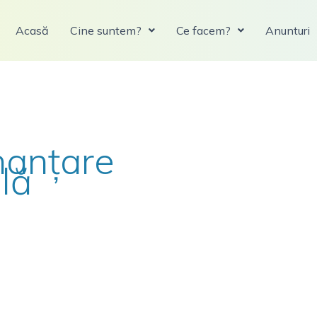
Acasă
Cine suntem?
Ce facem?
Anunturi
nanțare
lă