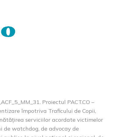
_ACF_5_MM_31. Proiectul PACT.CO –
ntizare împotriva Traficului de Copii,
nătățirea serviciilor acordate victimelor
iuni de watchdog, de advocay de