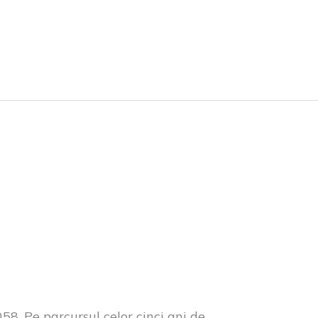
8. Pe parcursul celor cinci ani de