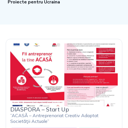
Proiecte pentru Ucraina
P
P
P
P
P
a
a
a
a
a
g
g
g
g
g
e
e
e
e
e
DIASPORA – Start Up
”ACASĂ – Antreprenoriat Creativ Adaptat
Societăţii Actuale”