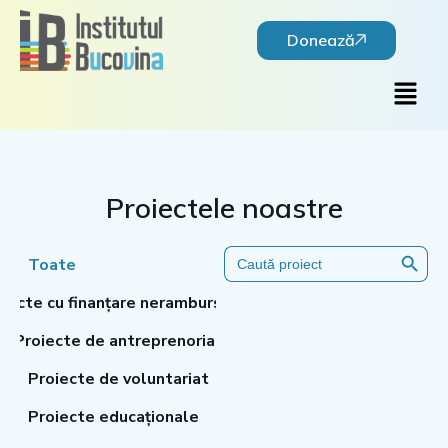
Skip
to
Donează
content
Main
Men
Proiectele noastre
Search Button
Search
Toate
for:
iecte cu finanțare nerambursabilă
Proiecte de antreprenoriat
Proiecte de voluntariat
Proiecte educaționale