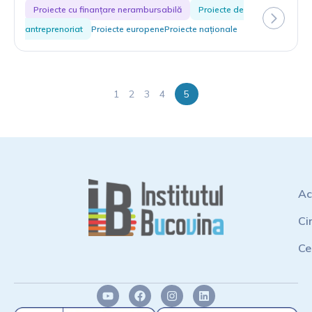
Proiecte cu finanțare nerambursabilă
Proiecte de
antreprenoriat
Proiecte europene
Proiecte naționale
1
2
3
4
5
Ac
Ci
Ce
Y
F
I
L
o
a
n
i
u
c
s
n